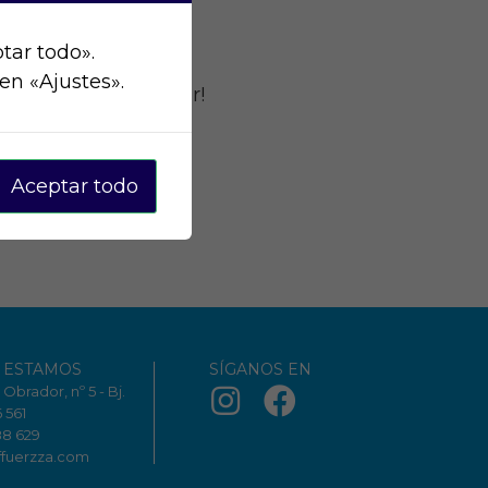
tar todo».
en «Ajustes».
go empieza a escribir!
Aceptar todo
 ESTAMOS
SÍGANOS EN
Obrador, nº 5 - Bj.
6 561
88 629
ffuerzza.com