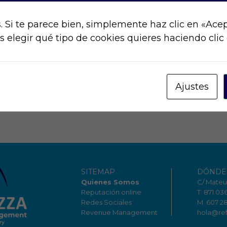
 Si te parece bien, simplemente haz clic en «Acep
elegir qué tipo de cookies quieres haciendo clic 
sta es tu primera entrada. Edítala o bórrala, ¡lue
Ajustes
SITEMAP
DÓNDE
Quienes Somos
C/ Mateu 
Reputación online
T. 871 03
Redes Sociales
M. 607 2
Revenue Management
hola@re