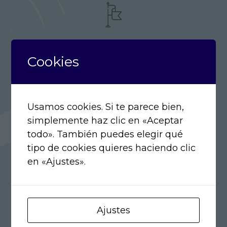
Externalización del Departamento de Ecommerce
Cookies
del Hotel
Usamos cookies. Si te parece bien,
simplemente haz clic en «Aceptar
Consultoría en estrategia Online y Ecommerce
todo». También puedes elegir qué
tipo de cookies quieres haciendo clic
en «Ajustes».
Ratios, mediciones, resultados y objetivos
Ajustes