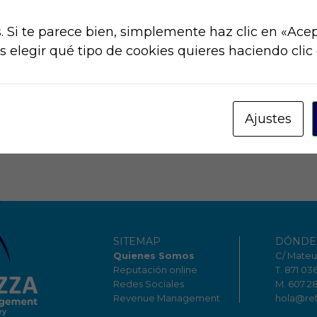
 Si te parece bien, simplemente haz clic en «Acep
elegir qué tipo de cookies quieres haciendo clic 
Ajustes
SITEMAP
DÓNDE
Quienes Somos
C/ Mateu 
Reputación online
T. 871 03
Redes Sociales
M. 607 2
Revenue Management
hola@re