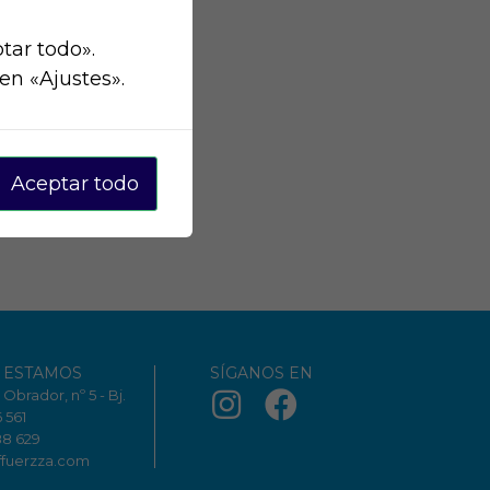
tar todo».
en «Ajustes».
Aceptar todo
 ESTAMOS
SÍGANOS EN
Obrador, nº 5 - Bj.
6 561
88 629
ffuerzza.com